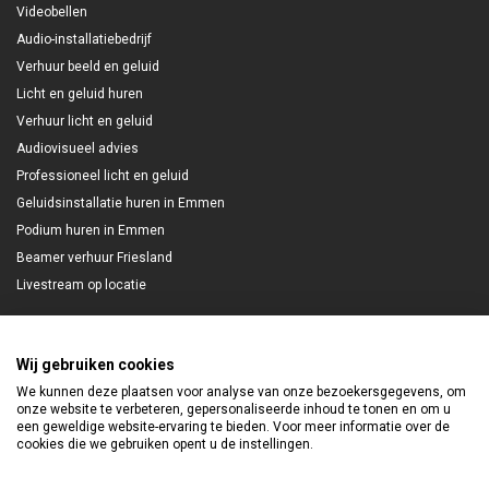
Videobellen
Audio-installatiebedrijf
Verhuur beeld en geluid
Licht en geluid huren
Verhuur licht en geluid
Audiovisueel advies
Professioneel licht en geluid
Geluidsinstallatie huren in Emmen
Podium huren in Emmen
Beamer verhuur Friesland
Livestream op locatie
Wij gebruiken cookies
Nieuwsbrief
We kunnen deze plaatsen voor analyse van onze bezoekersgegevens, om
onze website te verbeteren, gepersonaliseerde inhoud te tonen en om u
Meld je aan en blijf gratis op de hoogte!
een geweldige website-ervaring te bieden. Voor meer informatie over de
cookies die we gebruiken opent u de instellingen.