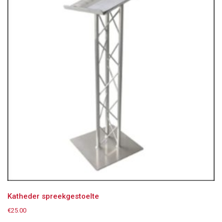
Katheder spreekgestoelte
€
25.00