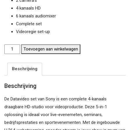
2 camera’s
4 kanaals HD
6 kanaals audiomixer
Complete set
Videoregie set-up
Sony
Toevoegen aan winkelwagen
Datavideo
videoregie
Beschrijving
2
camera's
Beschrijving
aantal
De Datavideo set van Sony is een complete 4-kanaals
draagbare HD-studio voor videoproductie. Deze 5-in-1
oplossing is ideaal voor live-evenemeten, seminars,
bedrijfsprestaties en sportevenementen. Met de ingebouwde