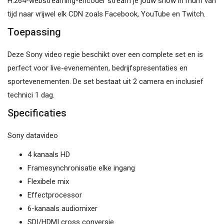
H.264-webstreaming-encoder stream je jouw show in mum van
tijd naar vrijwel elk CDN zoals Facebook, YouTube en Twitch.
Toepassing
Deze Sony video regie beschikt over een complete set en is
perfect voor live-evenementen, bedrijfspresentaties en
sportevenementen. De set bestaat uit 2 camera en inclusief
technici 1 dag.
Specificaties
Sony datavideo
4 kanaals HD
Framesynchronisatie elke ingang
Flexibele mix
Effectprocessor
6-kanaals audiomixer
SDI/HDMI cross conversie