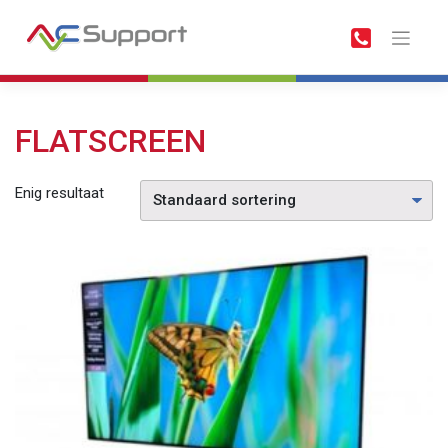
Meteen
naar
de
inhoud
FLATSCREEN
Enig resultaat