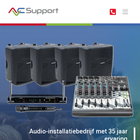
Meteen
naar
de
inhoud
Audio-installatiebedrijf met 35 jaar
ervaring