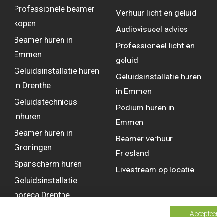
Professionele beamer
Verhuur licht en geluid
kopen
Audiovisueel advies
Beamer huren in
Professioneel licht en
Emmen
geluid
Geluidsinstallatie huren
Geluidsinstallatie huren
in Drenthe
in Emmen
Geluidstechnicus
Podium huren in
inhuren
Emmen
Beamer huren in
Beamer verhuur
Groningen
Friesland
Spanscherm huren
Livestream op locatie
Geluidsinstallatie
horeca Drenthe
Accepteer