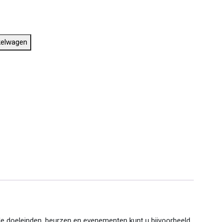
kelwagen
ele doeleinden, beurzen en evenementen kunt u bijvoorbeeld