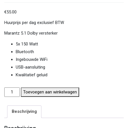
€
55.00
Huurprijs per dag exclusief BTW
Marantz 5.1 Dolby versterker
5x 150 Watt
Bluetooth
Ingebouwde WiFi
USB-aansluiting
Kwalitatief geluid
Marantz
Toevoegen aan winkelwagen
5.1
Dolby
Beschrijving
versterker
aantal