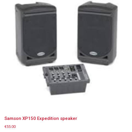
Samson XP150 Expedition speaker
€
55.00