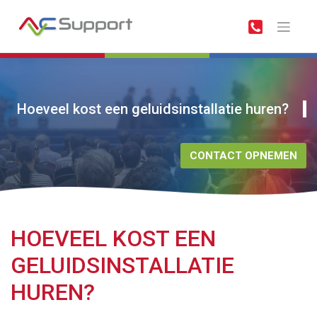
Meteen
naar
de
inhoud
Hoeveel kost een geluidsinstallatie huren?
CONTACT OPNEMEN
HOEVEEL KOST EEN
GELUIDSINSTALLATIE
HUREN?