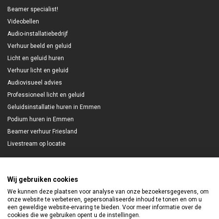
Beamer specialist!
Videobellen
Audio-installatiebedrijf
Verhuur beeld en geluid
Licht en geluid huren
Verhuur licht en geluid
Audiovisueel advies
Professioneel licht en geluid
Geluidsinstallatie huren in Emmen
Podium huren in Emmen
Beamer verhuur Friesland
Livestream op locatie
Wij gebruiken cookies
Nieuwsbrief
We kunnen deze plaatsen voor analyse van onze bezoekersgegevens, om
onze website te verbeteren, gepersonaliseerde inhoud te tonen en om u
Meld je aan en blijf gratis op de hoogte!
een geweldige website-ervaring te bieden. Voor meer informatie over de
cookies die we gebruiken opent u de instellingen.